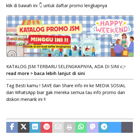
klik di bawah ini 👇 untuk daftar promo lengkapnya
KATALOG JSM TERBARU SELENGKAPNYA, ADA DI SINI 👉
read more > baca lebih lanjut di sini
Tag Besti kamu ! SAVE dan Share info ini ke MEDIA SOSIAL
dan WhatsApp biar gak mereka semua tau info promo dan
diskon menarik ini !!