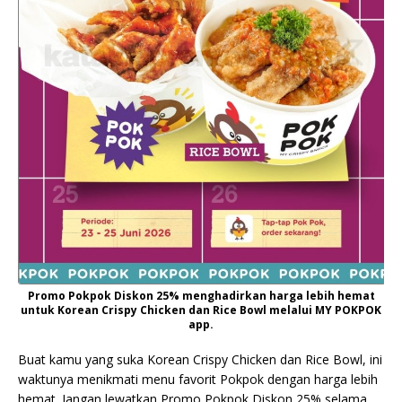
Promo Pokpok Diskon 25% menghadirkan harga lebih hemat
untuk Korean Crispy Chicken dan Rice Bowl melalui MY POKPOK
app.
Buat kamu yang suka Korean Crispy Chicken dan Rice Bowl, ini
waktunya menikmati menu favorit Pokpok dengan harga lebih
hemat. Jangan lewatkan Promo Pokpok Diskon 25% selama