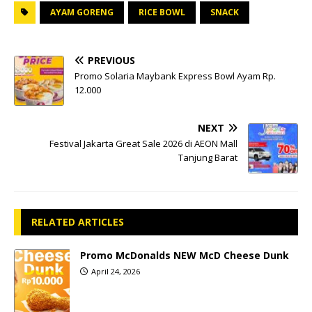
AYAM GORENG
RICE BOWL
SNACK
PREVIOUS
Promo Solaria Maybank Express Bowl Ayam Rp.
12.000
NEXT
Festival Jakarta Great Sale 2026 di AEON Mall
Tanjung Barat
RELATED ARTICLES
Promo McDonalds NEW McD Cheese Dunk
April 24, 2026