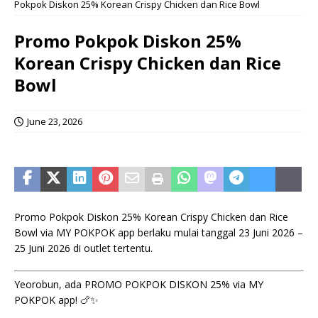
Pokpok Diskon 25% Korean Crispy Chicken dan Rice Bowl
Promo Pokpok Diskon 25%
Korean Crispy Chicken dan Rice
Bowl
June 23, 2026
Promo Pokpok Diskon 25% Korean Crispy Chicken dan Rice
Bowl via MY POKPOK app berlaku mulai tanggal 23 Juni 2026 –
25 Juni 2026 di outlet tertentu.
Yeorobun, ada PROMO POKPOK DISKON 25% via MY
POKPOK app! 🍗✨