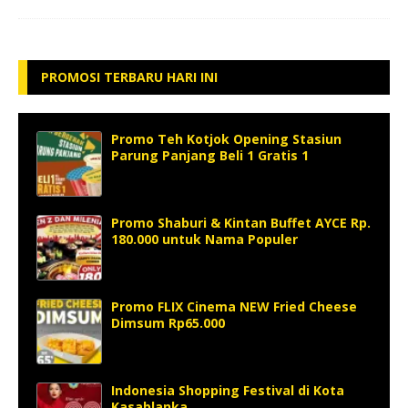
PROMOSI TERBARU HARI INI
Promo Teh Kotjok Opening Stasiun
Parung Panjang Beli 1 Gratis 1
Promo Shaburi & Kintan Buffet AYCE Rp.
180.000 untuk Nama Populer
Promo FLIX Cinema NEW Fried Cheese
Dimsum Rp65.000
Indonesia Shopping Festival di Kota
Kasablanka