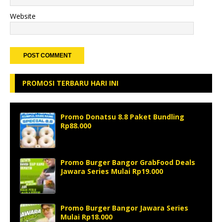
Website
PROMOSI TERBARU HARI INI
Promo Donatsu 8.8 Paket Bundling
Rp88.000
Promo Burger Bangor GrabFood Deals
Jawara Series Mulai Rp19.000
Promo Burger Bangor Jawara Series
Mulai Rp18.000