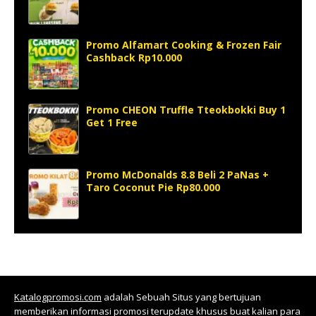
Promo Alfamart Cooking & Frozen Fair
Cashback Rp10.000
Promo CHEON Truffle Tteokbokki Buy 1
Get 1 Free
Promo McDonalds 8.8 Beli 2 PaNas +
Taro Coconut Pie Rp80.000
Katalogpromosi.com
adalah Sebuah Situs yang bertujuan
memberikan informasi promosi terupdate khusus buat kalian para