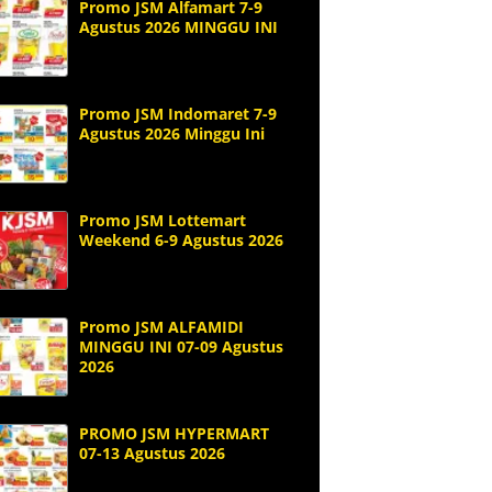
Promo JSM Alfamart 7-9
Agustus 2026 MINGGU INI
Promo JSM Indomaret 7-9
Agustus 2026 Minggu Ini
Promo JSM Lottemart
Weekend 6-9 Agustus 2026
Promo JSM ALFAMIDI
MINGGU INI 07-09 Agustus
2026
PROMO JSM HYPERMART
07-13 Agustus 2026