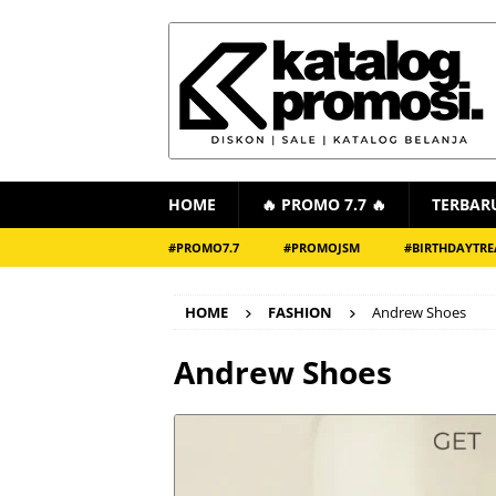
HOME
🔥 PROMO 7.7 🔥
TERBAR
#PROMO7.7
#PROMOJSM
#BIRTHDAYTRE
HOME
FASHION
Andrew Shoes
Andrew Shoes