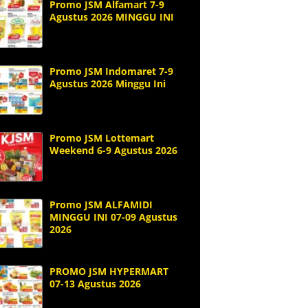
Promo JSM Alfamart 7-9
Agustus 2026 MINGGU INI
Promo JSM Indomaret 7-9
Agustus 2026 Minggu Ini
Promo JSM Lottemart
Weekend 6-9 Agustus 2026
Promo JSM ALFAMIDI
MINGGU INI 07-09 Agustus
2026
PROMO JSM HYPERMART
07-13 Agustus 2026