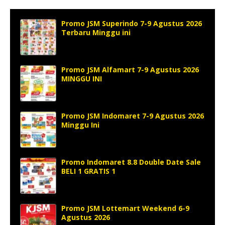
Promo JSM Superindo 7-9 Agustus 2026
Terbaru Minggu ini
Promo JSM Alfamart 7-9 Agustus 2026
MINGGU INI
Promo JSM Indomaret 7-9 Agustus 2026
Minggu Ini
Promo Indomaret 8.8 Double Date Sale
BELI 1 GRATIS 1
Promo JSM Lottemart Weekend 6-9
Agustus 2026