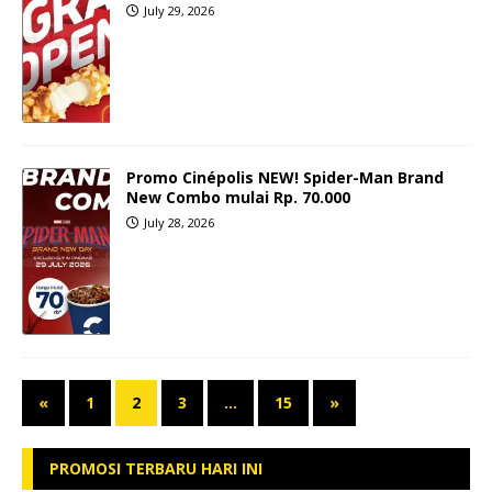
July 29, 2026
Promo Cinépolis NEW! Spider-Man Brand
New Combo mulai Rp. 70.000
July 28, 2026
«
1
2
3
…
15
»
PROMOSI TERBARU HARI INI