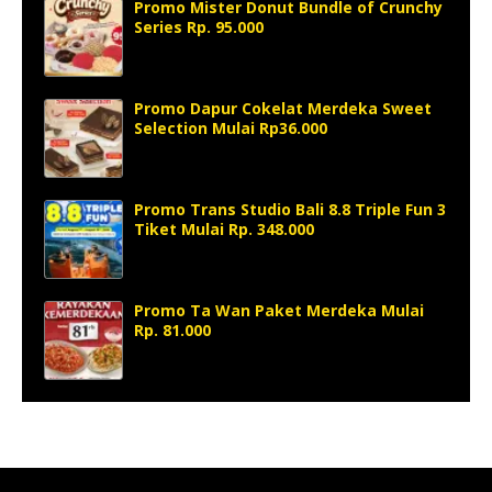
Promo Mister Donut Bundle of Crunchy
Series Rp. 95.000
Promo Dapur Cokelat Merdeka Sweet
Selection Mulai Rp36.000
Promo Trans Studio Bali 8.8 Triple Fun 3
Tiket Mulai Rp. 348.000
Promo Ta Wan Paket Merdeka Mulai
Rp. 81.000