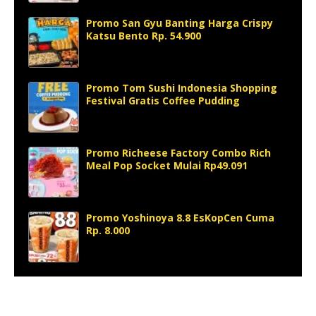
Promo San Gyu Banting Harga Crispy
Katsu Bento Rp. 54.900
Promo Tom Sushi Indonesia Shopping
Festival Gratis Coffee Pudding
Promo Richeese Factory Combo Rich
Meal Pop Socket Mulai Rp49.091
Promo Yoshinoya 8.8 EsKopCen Cuma
Rp. 8.000