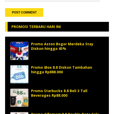
PROMOSI TERBARU HARI INI
Promo Aston Bogor Merdeka Stay
Diskon hingga 45%
Promo iBox 8.8 Diskon Tambahan
hingga Rp888.000
Promo Starbucks 8.8 Beli 3 Tall
Beverages Rp88.000