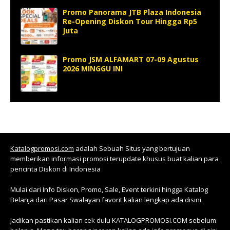
Promo Panorama JTB Plaza Indonesia
Re-Opening Diskon Tour Hingga Rp5
Juta
Promo JSM ALFAMART 07-09 Agustus
2026 MINGGU INI
Katalogpromosi.com
adalah Sebuah Situs yang bertujuan
memberikan informasi promosi terupdate khusus buat kalian para
pencinta Diskon di Indonesia
Mulai dari Info Diskon, Promo, Sale, Event terkini hingga Katalog
Belanja dari Pasar Swalayan favorit kalian lengkap ada disini.
Jadikan pastikan kalian cek dulu KATALOGPROMOSI.COM sebelum