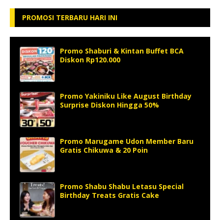
PROMOSI TERBARU HARI INI
Promo Shaburi & Kintan Buffet BCA
Diskon Rp120.000
Promo Yakiniku Like August Birthday
Surprise Diskon Hingga 50%
Promo Marugame Udon Member Baru
Gratis Chikuwa & 20 Poin
Promo Shabu Shabu Letasu Special
Birthday Treats Gratis Cake