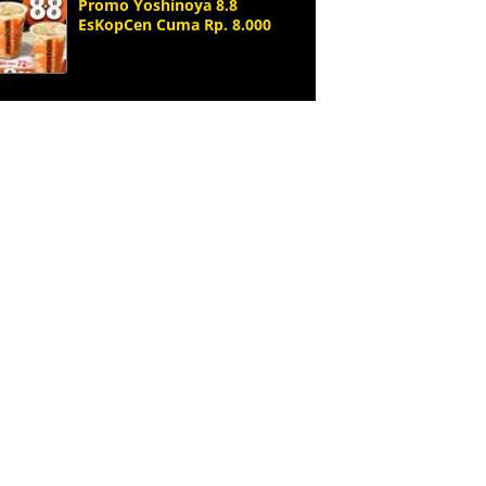
Promo Yoshinoya 8.8
EsKopCen Cuma Rp. 8.000