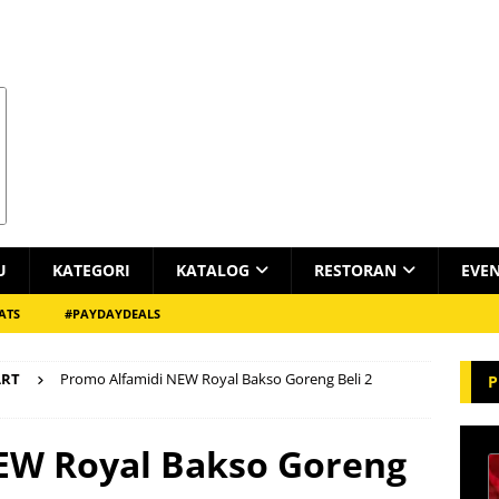
U
KATEGORI
KATALOG
RESTORAN
EVE
ATS
#PAYDAYDEALS
ART
Promo Alfamidi NEW Royal Bakso Goreng Beli 2
P
EW Royal Bakso Goreng