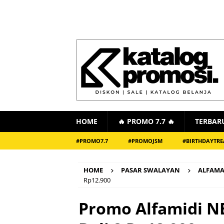
HOME
🔥 PROMO 7.7 🔥
TERBAR
#PROMO7.7
#PROMOJSM
#BIRTHDAYTRE
HOME
PASAR SWALAYAN
ALFAM
Rp12.900
Promo Alfamidi N