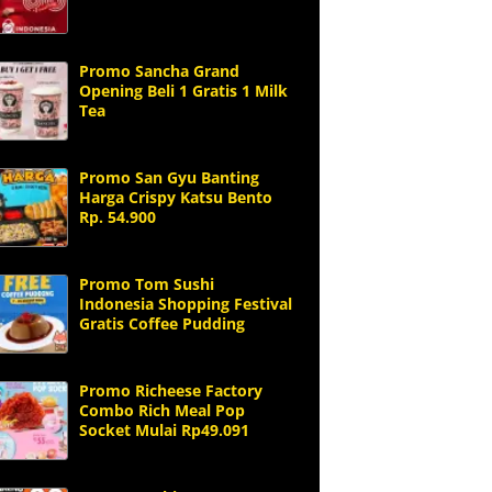
Promo Sancha Grand
Opening Beli 1 Gratis 1 Milk
Tea
Promo San Gyu Banting
Harga Crispy Katsu Bento
Rp. 54.900
Promo Tom Sushi
Indonesia Shopping Festival
Gratis Coffee Pudding
Promo Richeese Factory
Combo Rich Meal Pop
Socket Mulai Rp49.091