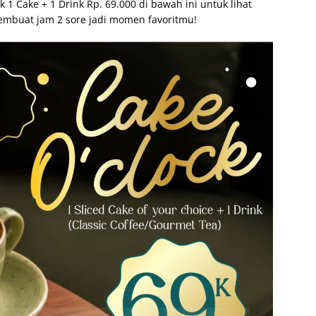
1 Cake + 1 Drink Rp. 69.000 di bawah ini untuk lihat
mbuat jam 2 sore jadi momen favoritmu!