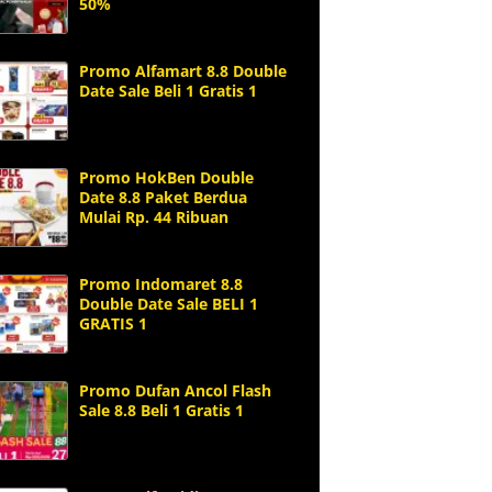
50%
Promo Alfamart 8.8 Double
Date Sale Beli 1 Gratis 1
Promo HokBen Double
Date 8.8 Paket Berdua
Mulai Rp. 44 Ribuan
Promo Indomaret 8.8
Double Date Sale BELI 1
GRATIS 1
Promo Dufan Ancol Flash
Sale 8.8 Beli 1 Gratis 1