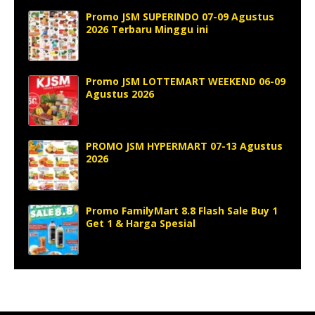
Promo JSM SUPERINDO 07-09 Agustus
2026 Terbaru Minggu ini
Promo JSM LOTTEMART WEEKEND 06-09
Agustus 2026
PROMO JSM HYPERMART 07-13 Agustus
2026
Promo FamilyMart 8.8 Flash Sale Buy 1
Get 1 & Harga Spesial