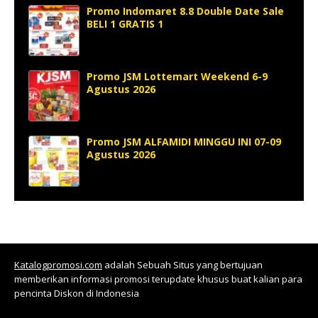
Promo Indomaret 8.8 Double Date Sale
BELI 1 GRATIS 1
Promo JSM Lottemart Weekend 6-9
Agustus 2026
Promo JSM ALFAMIDI MINGGU INI 07-09
Agustus 2026
Katalogpromosi.com
adalah Sebuah Situs yang bertujuan
memberikan informasi promosi terupdate khusus buat kalian para
pencinta Diskon di Indonesia