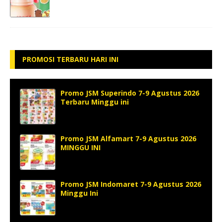
PROMOSI TERBARU HARI INI
Promo JSM Superindo 7-9 Agustus 2026
Terbaru Minggu ini
Promo JSM Alfamart 7-9 Agustus 2026
MINGGU INI
Promo JSM Indomaret 7-9 Agustus 2026
Minggu Ini