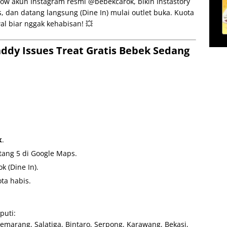
ow akun Instagram resmi @bebekcarok, bikin Instastory
, dan datang langsung (Dine In) mulai outlet buka. Kuota
wal biar nggak kehabisan! 💥
ddy Issues Treat Gratis Bebek Sedang
k
.
ntang 5 di Google Maps.
k (Dine In).
ta habis.
puti:
emarang, Salatiga, Bintaro, Serpong, Karawang, Bekasi,