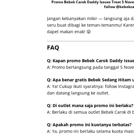
Promo Bebek Carok Daddy Issues Treat 5 Nove
follow @bebekca
Jangan kebanyakan mikir — langsung aja da
seru buat dibagi ke teman-temanmu! Kare
dapet makan enak! 😜
FAQ
Q: Kapan promo Bebek Carok Daddy Issue
A: Promo berlangsung pada tanggal 5 Nov
Q: Apa benar gratis Bebek Sedang Hitam 
A: Ya! Cukup ikuti syaratnya: follow Instag
dan datang langsung ke outlet.
Q: Di outlet mana saja promo ini berlaku?
A: Berlaku di semua outlet Bebek Carok di 
Q: Apakah promo ini kuotanya terbatas?
A: Ya, promo ini berlaku selama kuota masi