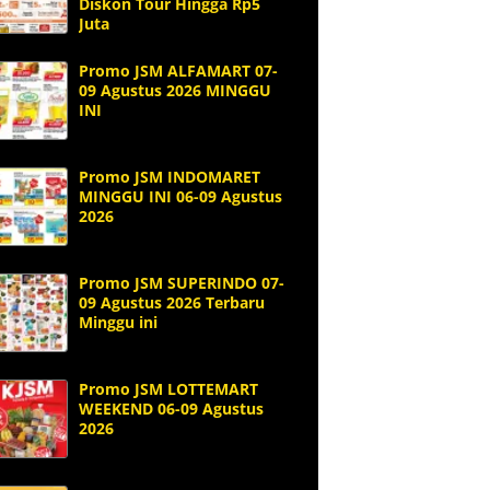
Diskon Tour Hingga Rp5
Juta
Promo JSM ALFAMART 07-
09 Agustus 2026 MINGGU
INI
Promo JSM INDOMARET
MINGGU INI 06-09 Agustus
2026
Promo JSM SUPERINDO 07-
09 Agustus 2026 Terbaru
Minggu ini
Promo JSM LOTTEMART
WEEKEND 06-09 Agustus
2026