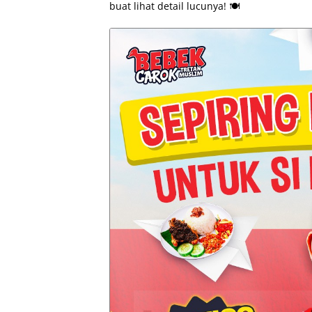
buat lihat detail lucunya! 🍽️