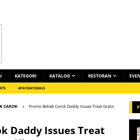
U
KATEGORI
KATALOG
RESTORAN
EVE
ATS
#PAYDAYDEALS
K CAROK
Promo Bebek Carok Daddy Issues Treat Gratis
P
k Daddy Issues Treat