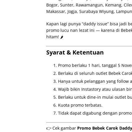
Bogor, Sunter, Rawamangun, Kemang, Ciled
Makassar, Jogja, Surabaya Wiyung, Lampung
Kapan lagi punya “daddy issue” bisa jadi b
promo lucu nan lezat ini — karena di Beb
hitam! 🌶️
Syarat & Ketentuan
Promo berlaku 1 hari, tanggal 5 Nov
Berlaku di seluruh outlet Bebek Caro
Hanya untuk pelanggan yang follow 
Wajib bikin Instastory atau ulasan b
Berlaku untuk dine-in mulai outlet b
Kuota promo terbatas.
Tidak dapat digabung dengan promo 
👉 Cek gambar
Promo Bebek Carok Daddy 