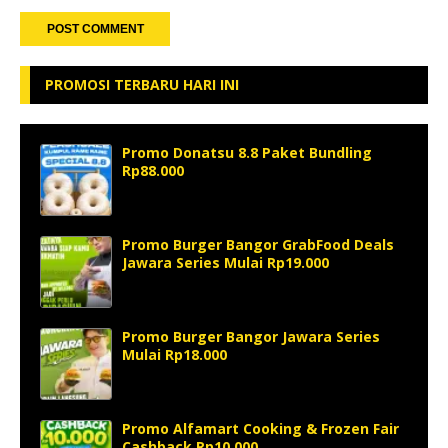
PROMOSI TERBARU HARI INI
Promo Donatsu 8.8 Paket Bundling
Rp88.000
Promo Burger Bangor GrabFood Deals
Jawara Series Mulai Rp19.000
Promo Burger Bangor Jawara Series
Mulai Rp18.000
Promo Alfamart Cooking & Frozen Fair
Cashback Rp10.000