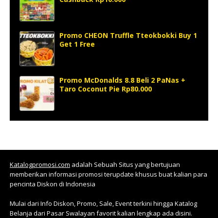
Promo CHEON Truffle Tteokbokki Buy 1
Get 1 Free
Promo McDonalds 8.8 Beli 2 PaNas +
Taro Coconut Pie Rp80.000
Katalogpromosi.com
adalah Sebuah Situs yang bertujuan
memberikan informasi promosi terupdate khusus buat kalian para
pencinta Diskon di Indonesia
Mulai dari Info Diskon, Promo, Sale, Event terkini hingga Katalog
Belanja dari Pasar Swalayan favorit kalian lengkap ada disini.