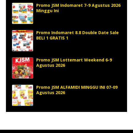
Promo JSM Indomaret 7-9 Agustus 2026
Minggu Ini
Promo Indomaret 8.8 Double Date Sale
BELI 1 GRATIS 1
Promo JSM Lottemart Weekend 6-9
Agustus 2026
Promo JSM ALFAMIDI MINGGU INI 07-09
Agustus 2026