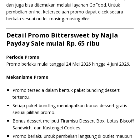
dan juga bisa ditemukan melalui layanan GoFood. Untuk
pembelian online, ketersediaan promo dapat dicek secara
berkala sesuai outlet masing-masing 🍰✨
Detail Promo Bittersweet by Najla
Payday Sale mulai Rp. 65 ribu
Periode Promo
Promo berlaku mulai tanggal 24 Mei 2026 hingga 4 Juni 2026.
Mekanisme Promo
Promo tersedia dalam bentuk paket bundling dessert
tertentu.
Setiap paket bundling mendapatkan bonus dessert gratis
sesuai pilihan promo.
Bonus dessert meliputi Tiramisu Dessert Box, Lotus Biscoff
Sandwich, dan Kastengel Cookies.
Promo berlaku untuk pembelian langsung di outlet maupun