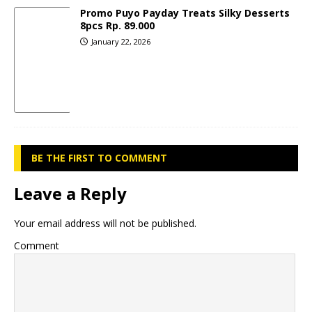
Promo Puyo Payday Treats Silky Desserts
8pcs Rp. 89.000
January 22, 2026
BE THE FIRST TO COMMENT
Leave a Reply
Your email address will not be published.
Comment