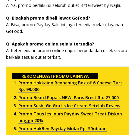
A: Ya, promo berlaku di seluruh outlet Bittersweet by Najla.
Q: Bisakah promo dibeli lewat GoFood?
A: Bisa, promo Payday Sale ini juga tersedia melalui layanan
GoFood.
Q: Apakah promo online selalu tersedia?
A: Ketersediaan promo online dapat berbeda dan dicek secara
berkala sesuai outlet terkait.
REKOMENDASI PROMO LAINNYA
Promo Hokkaido Reopening Box of 6 Cheese Tart
Rp. 99.000
Promo Beard Papa's NEW! Paris Brest Rp. 27.000
Promo Sushi Go Gratis Ice Cream Setelah Review
Promo Tous les Jours Payday Sweet Treat Diskon
hingga 20%
Promo HokBen Payday Mulai Rp. 50ribuan