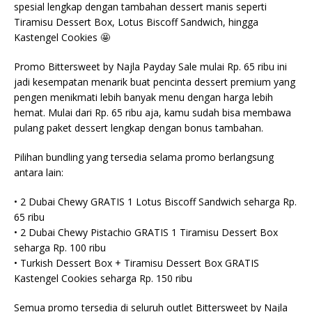
spesial lengkap dengan tambahan dessert manis seperti
Tiramisu Dessert Box, Lotus Biscoff Sandwich, hingga
Kastengel Cookies 🤩
Promo Bittersweet by Najla Payday Sale mulai Rp. 65 ribu ini
jadi kesempatan menarik buat pencinta dessert premium yang
pengen menikmati lebih banyak menu dengan harga lebih
hemat. Mulai dari Rp. 65 ribu aja, kamu sudah bisa membawa
pulang paket dessert lengkap dengan bonus tambahan.
Pilihan bundling yang tersedia selama promo berlangsung
antara lain:
• 2 Dubai Chewy GRATIS 1 Lotus Biscoff Sandwich seharga Rp.
65 ribu
• 2 Dubai Chewy Pistachio GRATIS 1 Tiramisu Dessert Box
seharga Rp. 100 ribu
• Turkish Dessert Box + Tiramisu Dessert Box GRATIS
Kastengel Cookies seharga Rp. 150 ribu
Semua promo tersedia di seluruh outlet Bittersweet by Najla