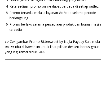
Ketersediaan promo online dapat berbeda di setiap outlet.
Promo tersedia melalui layanan GoFood selama periode
berlangsung.
Promo berlaku selama persediaan produk dan bonus masih
tersedia.
👉 Cek gambar Promo Bittersweet by Najla Payday Sale mulai
Rp. 65 ribu di bawah ini untuk lihat pilihan dessert bonus gratis
yang lagi ramai diburu 🍮✨