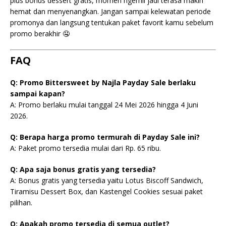
plus bonus dessert gratis, momen ngemil jadi terasa makin
hemat dan menyenangkan. Jangan sampai kelewatan periode
promonya dan langsung tentukan paket favorit kamu sebelum
promo berakhir 🤤
FAQ
Q: Promo Bittersweet by Najla Payday Sale berlaku
sampai kapan?
A: Promo berlaku mulai tanggal 24 Mei 2026 hingga 4 Juni
2026.
Q: Berapa harga promo termurah di Payday Sale ini?
A: Paket promo tersedia mulai dari Rp. 65 ribu.
Q: Apa saja bonus gratis yang tersedia?
A: Bonus gratis yang tersedia yaitu Lotus Biscoff Sandwich,
Tiramisu Dessert Box, dan Kastengel Cookies sesuai paket
pilihan.
Q: Apakah promo tersedia di semua outlet?