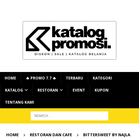
HOME
🔥 PROMO 7.7 🔥
TERBARU
KATEGORI
KATALOG
RESTORAN
EVENT
KUPON
TENTANG KAMI
HOME
RESTORAN DAN CAFE
BITTERSWEET BY NAJLA