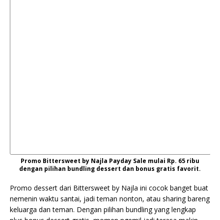
Promo Bittersweet by Najla Payday Sale mulai Rp. 65 ribu
dengan pilihan bundling dessert dan bonus gratis favorit.
Promo dessert dari Bittersweet by Najla ini cocok banget buat
nemenin waktu santai, jadi teman nonton, atau sharing bareng
keluarga dan teman. Dengan pilihan bundling yang lengkap