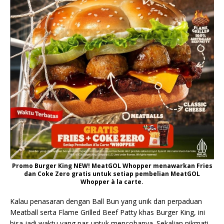
Promo Burger King NEW! MeatGOL Whopper menawarkan Fries
dan Coke Zero gratis untuk setiap pembelian MeatGOL
Whopper à la carte.
Kalau penasaran dengan Ball Bun yang unik dan perpaduan
Meatball serta Flame Grilled Beef Patty khas Burger King, ini
bisa jadi waktu yang pas untuk mencobanya. Sekalian nikmati