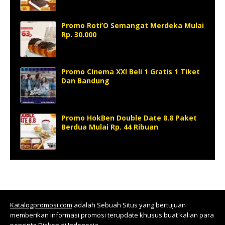
Promo Roti’O Semangat Merdeka Mulai
Rp. 30.000
Promo Cinema XXI Beli 1 Gratis 1 Tiket
Dan Bandung
Promo HokBen Double Date 8.8 Paket
Berdua Mulai Rp. 44 Ribuan
Katalogpromosi.com
adalah Sebuah Situs yang bertujuan
memberikan informasi promosi terupdate khusus buat kalian para