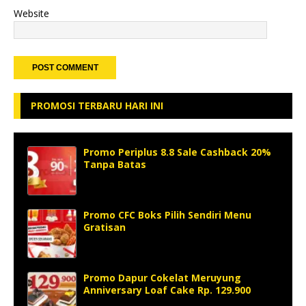
Website
PROMOSI TERBARU HARI INI
Promo Periplus 8.8 Sale Cashback 20%
Tanpa Batas
Promo CFC Boks Pilih Sendiri Menu
Gratisan
Promo Dapur Cokelat Meruyung
Anniversary Loaf Cake Rp. 129.900