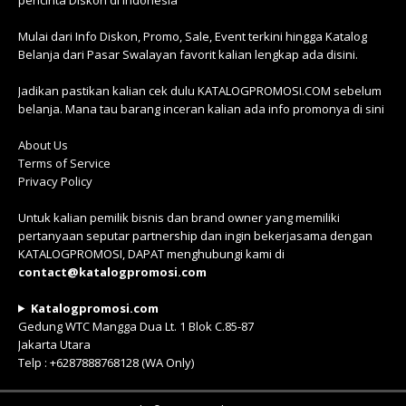
pencinta Diskon di Indonesia
Mulai dari Info Diskon, Promo, Sale, Event terkini hingga Katalog
Belanja dari Pasar Swalayan favorit kalian lengkap ada disini.
Jadikan pastikan kalian cek dulu KATALOGPROMOSI.COM sebelum
belanja. Mana tau barang inceran kalian ada info promonya di sini
About Us
Terms of Service
Privacy Policy
Untuk kalian pemilik bisnis dan brand owner yang memiliki
pertanyaan seputar partnership dan ingin bekerjasama dengan
KATALOGPROMOSI, DAPAT menghubungi kami di
contact@katalogpromosi.com
Katalogpromosi.com
Gedung WTC Mangga Dua Lt. 1 Blok C.85-87
Jakarta Utara
Telp : +6287888768128 (WA Only)