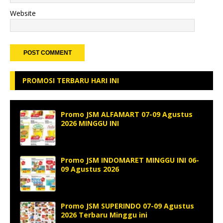
Website
PROMOSI TERBARU HARI INI
Promo JSM ALFAMART 07-09 Agustus
2026 MINGGU INI
Promo JSM INDOMARET MINGGU INI 06-
09 Agustus 2026
Promo JSM SUPERINDO 07-09 Agustus
2026 Terbaru Minggu ini