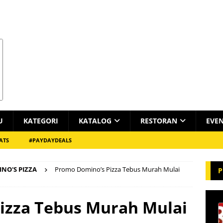
U
KATEGORI
KATALOG
RESTORAN
EVE
ATS
#PAYDAYDEALS
NO'S PIZZA
Promo Domino’s Pizza Tebus Murah Mulai
P
izza Tebus Murah Mulai