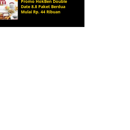
Promo HokBen Double
Date 8.8 Paket Berdua
Mulai Rp. 44 Ribuan