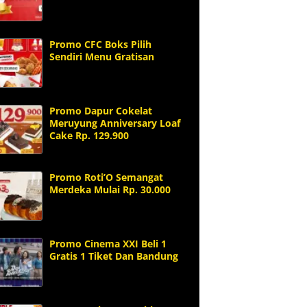
Promo CFC Boks Pilih
Sendiri Menu Gratisan
Promo Dapur Cokelat
Meruyung Anniversary Loaf
Cake Rp. 129.900
Promo Roti’O Semangat
Merdeka Mulai Rp. 30.000
Promo Cinema XXI Beli 1
Gratis 1 Tiket Dan Bandung