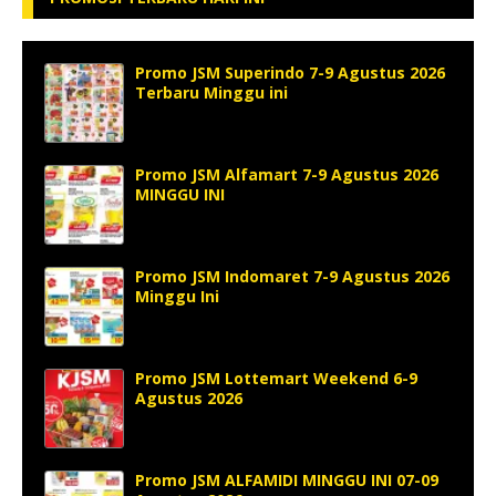
Promo JSM Superindo 7-9 Agustus 2026
Terbaru Minggu ini
Promo JSM Alfamart 7-9 Agustus 2026
MINGGU INI
Promo JSM Indomaret 7-9 Agustus 2026
Minggu Ini
Promo JSM Lottemart Weekend 6-9
Agustus 2026
Promo JSM ALFAMIDI MINGGU INI 07-09