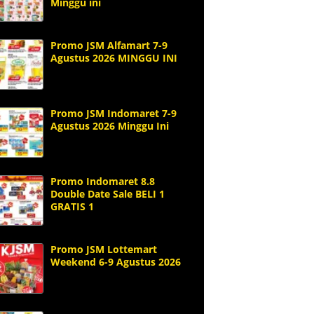
Minggu ini
Promo JSM Alfamart 7-9
Agustus 2026 MINGGU INI
Promo JSM Indomaret 7-9
Agustus 2026 Minggu Ini
Promo Indomaret 8.8
Double Date Sale BELI 1
GRATIS 1
Promo JSM Lottemart
Weekend 6-9 Agustus 2026