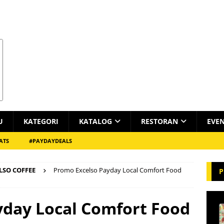
U
KATEGORI
KATALOG
RESTORAN
EVE
ATS
#PAYDAYDEALS
LSO COFFEE
Promo Excelso Payday Local Comfort Food
P
yday Local Comfort Food