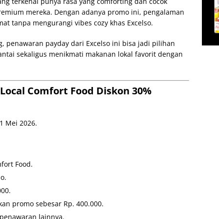
ang terkenal punya rasa yang comforting dan cocok
premium mereka. Dengan adanya promo ini, pengalaman
mat tanpa mengurangi vibes cozy khas Excelso.
 penawaran payday dari Excelso ini bisa jadi pilihan
antai sekaligus menikmati makanan lokal favorit dengan
 Local Comfort Food Diskon 30%
1 Mei 2026.
fort Food.
o.
000.
an promo sebesar Rp. 400.000.
penawaran lainnya.