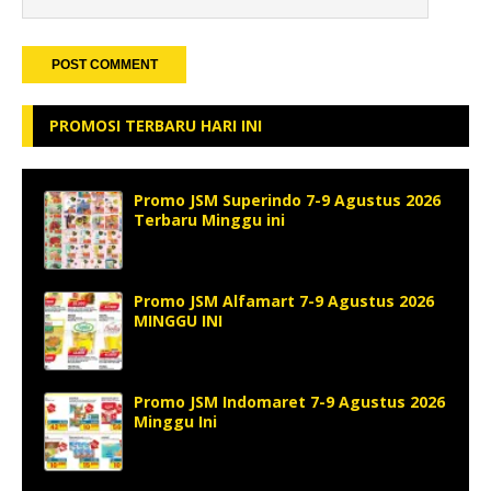
PROMOSI TERBARU HARI INI
Promo JSM Superindo 7-9 Agustus 2026
Terbaru Minggu ini
Promo JSM Alfamart 7-9 Agustus 2026
MINGGU INI
Promo JSM Indomaret 7-9 Agustus 2026
Minggu Ini