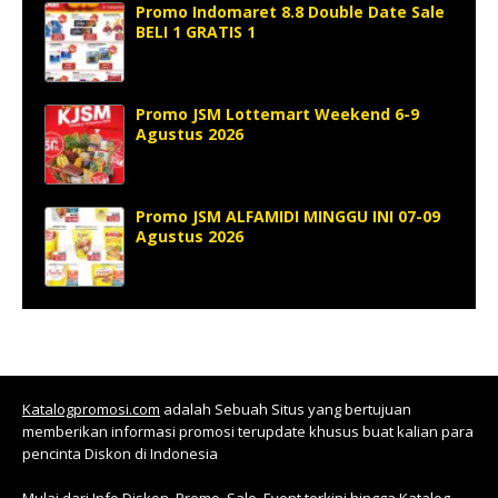
Promo Indomaret 8.8 Double Date Sale
BELI 1 GRATIS 1
Promo JSM Lottemart Weekend 6-9
Agustus 2026
Promo JSM ALFAMIDI MINGGU INI 07-09
Agustus 2026
Katalogpromosi.com
adalah Sebuah Situs yang bertujuan
memberikan informasi promosi terupdate khusus buat kalian para
pencinta Diskon di Indonesia