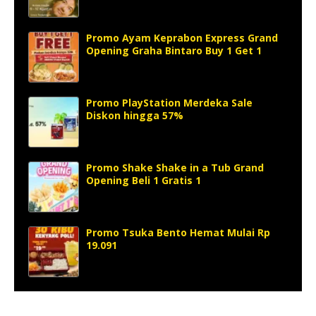
Promo Ayam Keprabon Express Grand
Opening Graha Bintaro Buy 1 Get 1
Promo PlayStation Merdeka Sale
Diskon hingga 57%
Promo Shake Shake in a Tub Grand
Opening Beli 1 Gratis 1
Promo Tsuka Bento Hemat Mulai Rp
19.091