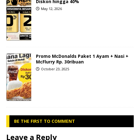
Diskon hingga 40%
May 12, 2026
Promo McDonalds Paket 1 Ayam + Nasi +
McFlurry Rp. 30ribuan
October 23, 2025
BE THE FIRST TO COMMENT
Leave a Reply