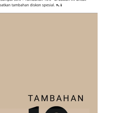
atkan tambahan diskon spesial. 👠📱