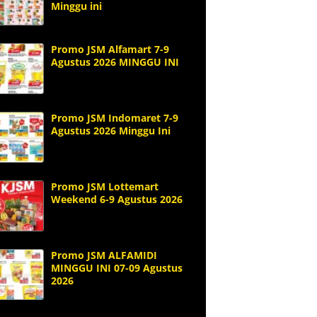
Minggu ini
Promo JSM Alfamart 7-9
Agustus 2026 MINGGU INI
Promo JSM Indomaret 7-9
Agustus 2026 Minggu Ini
Promo JSM Lottemart
Weekend 6-9 Agustus 2026
Promo JSM ALFAMIDI
MINGGU INI 07-09 Agustus
2026