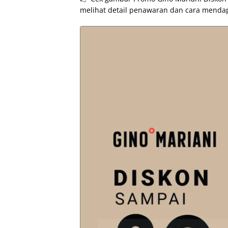
melihat detail penawaran dan cara mendap