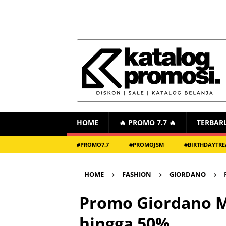
HOME
🔥 PROMO 7.7 🔥
TERBAR
#PROMO7.7
#PROMOJSM
#BIRTHDAYTRE
HOME
FASHION
GIORDANO
Promo Giordano M
hingga 50%