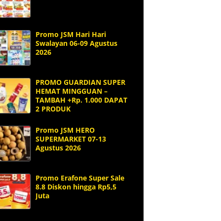
Promo JSM Hari Hari
Swalayan 06-09 Agustus
2026
PROMO GUARDIAN SUPER
HEMAT MINGGUAN –
TAMBAH +Rp. 1.000 DAPAT
2 PRODUK
Promo JSM HERO
SUPERMARKET 07-13
Agustus 2026
Promo Erafone Super Sale
8.8 Diskon hingga Rp5,5
Juta