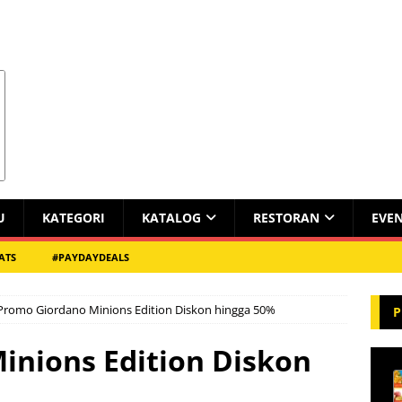
U
KATEGORI
KATALOG
RESTORAN
EVE
ATS
#PAYDAYDEALS
Promo Giordano Minions Edition Diskon hingga 50%
P
inions Edition Diskon