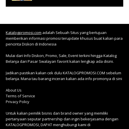
Katalogpromosi.com
adalah Sebuah Situs yang bertujuan
memberikan informasi promosi terupdate khusus buat kalian para
pencinta Diskon di Indonesia
Mulai dari Info Diskon, Promo, Sale, Event terkini hingga Katalog
Belanja dari Pasar Swalayan favorit kalian lengkap ada disini.
Jadikan pastikan kalian cek dulu KATALOGPROMOSI.COM sebelum
belanja. Mana tau barang inceran kalian ada info promonya di sini
About Us
Terms of Service
Privacy Policy
Untuk kalian pemilik bisnis dan brand owner yang memiliki
pertanyaan seputar partnership dan ingin bekerjasama dengan
KATALOGPROMOSI, DAPAT menghubungi kami di