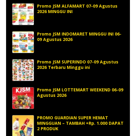
Promo JSM ALFAMART 07-09 Agustus
2026 MINGGU INI
Promo JSM INDOMARET MINGGU INI 06-
09 Agustus 2026
Promo JSM SUPERINDO 07-09 Agustus
2026 Terbaru Minggu ini
Promo JSM LOTTEMART WEEKEND 06-09
Agustus 2026
PROMO GUARDIAN SUPER HEMAT
MINGGUAN – TAMBAH +Rp. 1.000 DAPAT
2 PRODUK