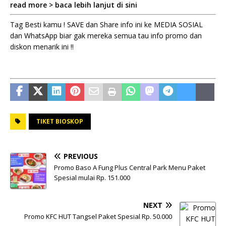
read more > baca lebih lanjut di sini
Tag Besti kamu ! SAVE dan Share info ini ke MEDIA SOSIAL
dan WhatsApp biar gak mereka semua tau info promo dan
diskon menarik ini !!
TIKET BIOSKOP
PREVIOUS
Promo Baso A Fung Plus Central Park Menu Paket
Spesial mulai Rp. 151.000
NEXT
Promo KFC HUT Tangsel Paket Spesial Rp. 50.000