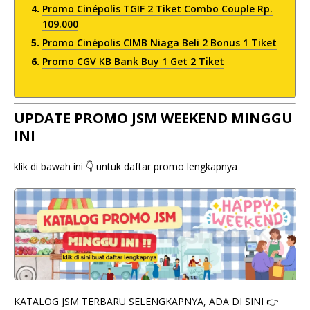
Promo Cinépolis TGIF 2 Tiket Combo Couple Rp.
109.000
Promo Cinépolis CIMB Niaga Beli 2 Bonus 1 Tiket
Promo CGV KB Bank Buy 1 Get 2 Tiket
UPDATE PROMO JSM WEEKEND MINGGU
INI
klik di bawah ini 👇 untuk daftar promo lengkapnya
KATALOG JSM TERBARU SELENGKAPNYA, ADA DI SINI 👉