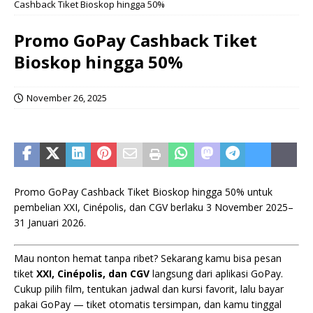
Cashback Tiket Bioskop hingga 50%
Promo GoPay Cashback Tiket
Bioskop hingga 50%
November 26, 2025
Promo GoPay Cashback Tiket Bioskop hingga 50% untuk
pembelian XXI, Cinépolis, dan CGV berlaku 3 November 2025–
31 Januari 2026.
Mau nonton hemat tanpa ribet? Sekarang kamu bisa pesan
tiket
XXI, Cinépolis, dan CGV
langsung dari aplikasi GoPay.
Cukup pilih film, tentukan jadwal dan kursi favorit, lalu bayar
pakai GoPay — tiket otomatis tersimpan, dan kamu tinggal