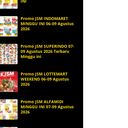
INI
Promo JSM INDOMARET
MINGGU INI 06-09 Agustus
2026
Promo JSM SUPERINDO 07-
09 Agustus 2026 Terbaru
Minggu ini
Promo JSM LOTTEMART
WEEKEND 06-09 Agustus
2026
Promo JSM ALFAMIDI
MINGGU INI 07-09 Agustus
2026