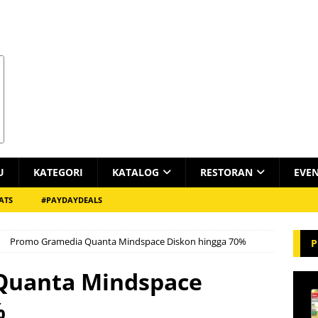
U
KATEGORI
KATALOG
RESTORAN
EVE
ATS
#PAYDAYDEALS
Promo Gramedia Quanta Mindspace Diskon hingga 70%
P
Quanta Mindspace
%