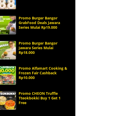
Promo Burger Bangor
GrabFood Deals Jawara
Series Mulai Rp19.000
Promo Burger Bangor
Jawara Series Mulai
Rp18.000
Promo Alfamart Cooking &
Frozen Fair Cashback
Rp10.000
Promo CHEON Truffle
Tteokbokki Buy 1 Get 1
Free