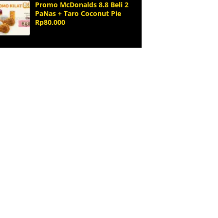
Promo McDonalds 8.8 Beli 2
PaNas + Taro Coconut Pie
Rp80.000