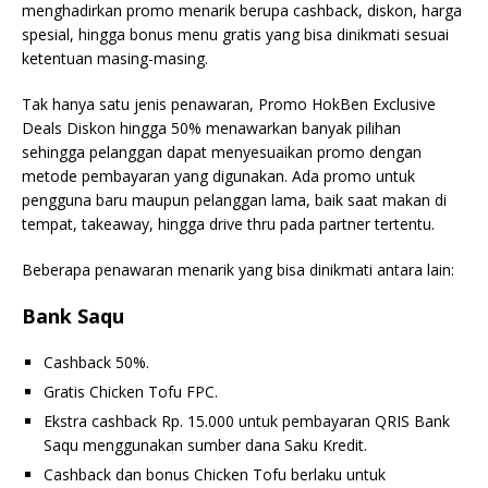
menghadirkan promo menarik berupa cashback, diskon, harga
spesial, hingga bonus menu gratis yang bisa dinikmati sesuai
ketentuan masing-masing.
Tak hanya satu jenis penawaran, Promo HokBen Exclusive
Deals Diskon hingga 50% menawarkan banyak pilihan
sehingga pelanggan dapat menyesuaikan promo dengan
metode pembayaran yang digunakan. Ada promo untuk
pengguna baru maupun pelanggan lama, baik saat makan di
tempat, takeaway, hingga drive thru pada partner tertentu.
Beberapa penawaran menarik yang bisa dinikmati antara lain:
Bank Saqu
Cashback 50%.
Gratis Chicken Tofu FPC.
Ekstra cashback Rp. 15.000 untuk pembayaran QRIS Bank
Saqu menggunakan sumber dana Saku Kredit.
Cashback dan bonus Chicken Tofu berlaku untuk