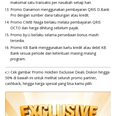
maksimal satu transaksi per nasabah setiap hari.
Promo Danamon menggunakan pembayaran QRIS D.Bank
Pro dengan sumber dana tabungan atau kredit.
Promo CIMB Niaga berlaku melalui pembayaran QRIS
OCTO dan harga dihitung sebelum pajak.
Promo by.U berlaku selama persediaan bonus masih
tersedia.
Promo KB Bank menggunakan kartu kredit atau debit KB
Bank sesuai periode dan ketentuan masing-masing
program.
👉 Cek gambar Promo HokBen Exclusive Deals Diskon hingga
50% di bawah ini untuk melihat seluruh promo partner,
cashback, hingga harga spesial yang bisa kamu pilih.