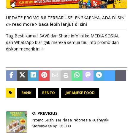
UPDATE PROMO 8.8 TERBARU SELENGKAPNYA, ADA DI SINI
👉
read more > baca lebih lanjut di sini
Tag Besti kamu ! SAVE dan Share info ini ke MEDIA SOSIAL
dan WhatsApp biar gak mereka semua tau info promo dan
diskon menarik ini !!
BANK
BENTO
JAPANESE FOOD
PREVIOUS
Promo Sushi Tei Plaza Indonesia Kushiyaki
Moriawase Rp. 85.000