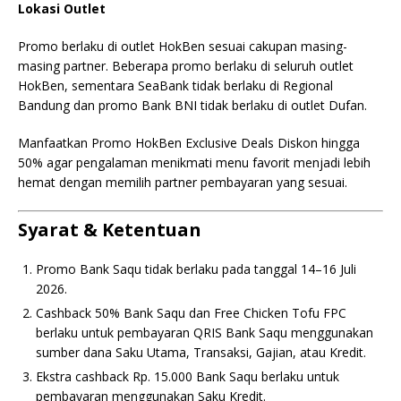
Lokasi Outlet
Promo berlaku di outlet HokBen sesuai cakupan masing-
masing partner. Beberapa promo berlaku di seluruh outlet
HokBen, sementara SeaBank tidak berlaku di Regional
Bandung dan promo Bank BNI tidak berlaku di outlet Dufan.
Manfaatkan Promo HokBen Exclusive Deals Diskon hingga
50% agar pengalaman menikmati menu favorit menjadi lebih
hemat dengan memilih partner pembayaran yang sesuai.
Syarat & Ketentuan
Promo Bank Saqu tidak berlaku pada tanggal 14–16 Juli
2026.
Cashback 50% Bank Saqu dan Free Chicken Tofu FPC
berlaku untuk pembayaran QRIS Bank Saqu menggunakan
sumber dana Saku Utama, Transaksi, Gajian, atau Kredit.
Ekstra cashback Rp. 15.000 Bank Saqu berlaku untuk
pembayaran menggunakan Saku Kredit.