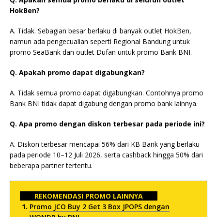
HokBen?
A. Tidak. Sebagian besar berlaku di banyak outlet HokBen,
namun ada pengecualian seperti Regional Bandung untuk
promo SeaBank dan outlet Dufan untuk promo Bank BNI.
Q. Apakah promo dapat digabungkan?
A. Tidak semua promo dapat digabungkan. Contohnya promo
Bank BNI tidak dapat digabung dengan promo bank lainnya.
Q. Apa promo dengan diskon terbesar pada periode ini?
A. Diskon terbesar mencapai 56% dari KB Bank yang berlaku
pada periode 10–12 Juli 2026, serta cashback hingga 50% dari
beberapa partner tertentu.
REKOMENDASI PROMO LAINNYA
Promo JCO Buy 2 Get 3 Box JPOPS dengan