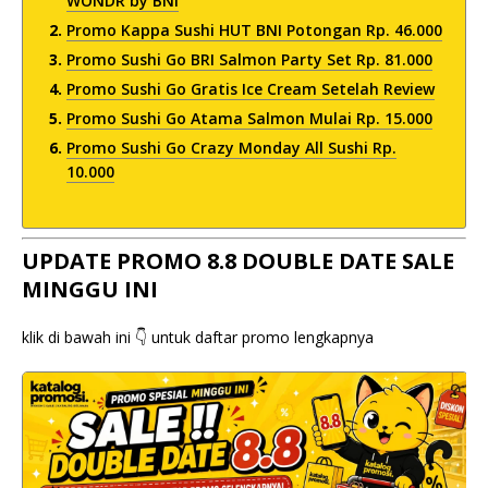
WONDR by BNI
Promo Kappa Sushi HUT BNI Potongan Rp. 46.000
Promo Sushi Go BRI Salmon Party Set Rp. 81.000
Promo Sushi Go Gratis Ice Cream Setelah Review
Promo Sushi Go Atama Salmon Mulai Rp. 15.000
Promo Sushi Go Crazy Monday All Sushi Rp.
10.000
UPDATE PROMO 8.8 DOUBLE DATE SALE
MINGGU INI
klik di bawah ini 👇 untuk daftar promo lengkapnya