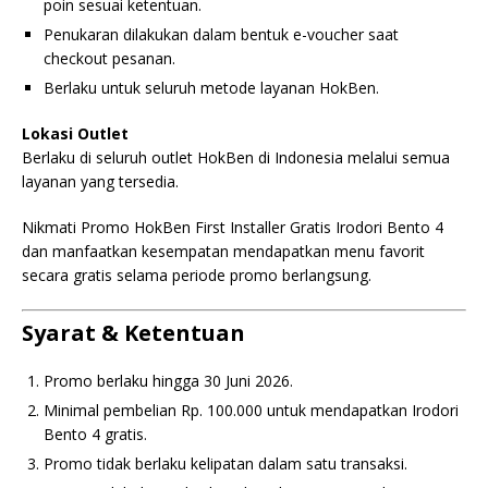
poin sesuai ketentuan.
Penukaran dilakukan dalam bentuk e-voucher saat
checkout pesanan.
Berlaku untuk seluruh metode layanan HokBen.
Lokasi Outlet
Berlaku di seluruh outlet HokBen di Indonesia melalui semua
layanan yang tersedia.
Nikmati Promo HokBen First Installer Gratis Irodori Bento 4
dan manfaatkan kesempatan mendapatkan menu favorit
secara gratis selama periode promo berlangsung.
Syarat & Ketentuan
Promo berlaku hingga 30 Juni 2026.
Minimal pembelian Rp. 100.000 untuk mendapatkan Irodori
Bento 4 gratis.
Promo tidak berlaku kelipatan dalam satu transaksi.