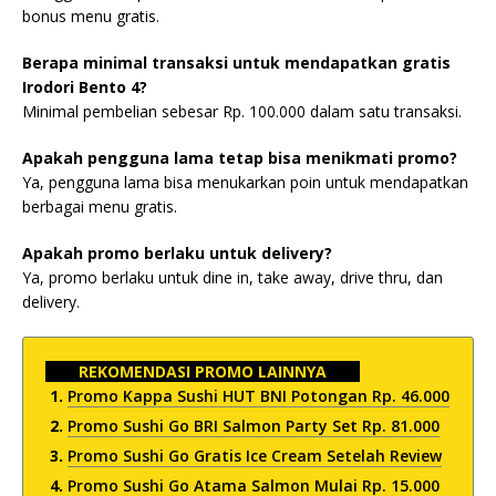
bonus menu gratis.
Berapa minimal transaksi untuk mendapatkan gratis
Irodori Bento 4?
Minimal pembelian sebesar Rp. 100.000 dalam satu transaksi.
Apakah pengguna lama tetap bisa menikmati promo?
Ya, pengguna lama bisa menukarkan poin untuk mendapatkan
berbagai menu gratis.
Apakah promo berlaku untuk delivery?
Ya, promo berlaku untuk dine in, take away, drive thru, dan
delivery.
REKOMENDASI PROMO LAINNYA
Promo Kappa Sushi HUT BNI Potongan Rp. 46.000
Promo Sushi Go BRI Salmon Party Set Rp. 81.000
Promo Sushi Go Gratis Ice Cream Setelah Review
Promo Sushi Go Atama Salmon Mulai Rp. 15.000