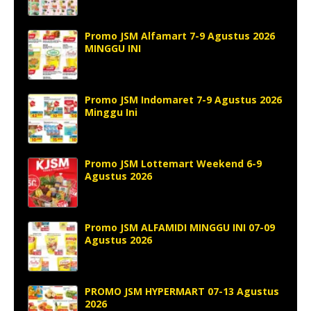
Promo JSM Alfamart 7-9 Agustus 2026
MINGGU INI
Promo JSM Indomaret 7-9 Agustus 2026
Minggu Ini
Promo JSM Lottemart Weekend 6-9
Agustus 2026
Promo JSM ALFAMIDI MINGGU INI 07-09
Agustus 2026
PROMO JSM HYPERMART 07-13 Agustus
2026