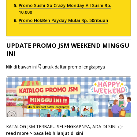
Promo Sushi Go Crazy Monday All Sushi Rp.
10.000
Promo HokBen Payday Mulai Rp. 50ribuan
UPDATE PROMO JSM WEEKEND MINGGU
INI
klik di bawah ini 👇 untuk daftar promo lengkapnya
KATALOG JSM TERBARU SELENGKAPNYA, ADA DI SINI 👉
read more > baca lebih lanjut di sini