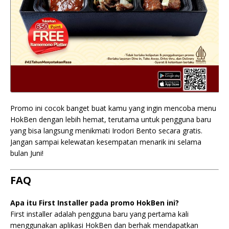
Promo ini cocok banget buat kamu yang ingin mencoba menu
HokBen dengan lebih hemat, terutama untuk pengguna baru
yang bisa langsung menikmati Irodori Bento secara gratis.
Jangan sampai kelewatan kesempatan menarik ini selama
bulan Juni!
FAQ
Apa itu First Installer pada promo HokBen ini?
First installer adalah pengguna baru yang pertama kali
menggunakan aplikasi HokBen dan berhak mendapatkan