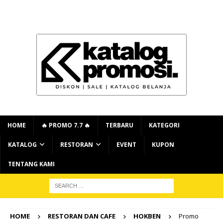
HOME
🔥 PROMO 7.7 🔥
TERBARU
KATEGORI
KATALOG
RESTORAN
EVENT
KUPON
TENTANG KAMI
HOME
RESTORAN DAN CAFE
HOKBEN
Promo