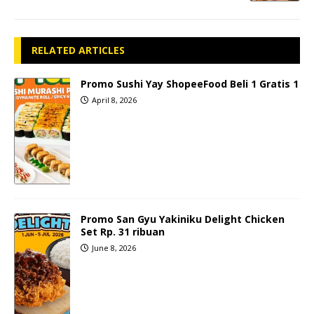
RELATED ARTICLES
Promo Sushi Yay ShopeeFood Beli 1 Gratis 1
April 8, 2026
Promo San Gyu Yakiniku Delight Chicken
Set Rp. 31 ribuan
June 8, 2026