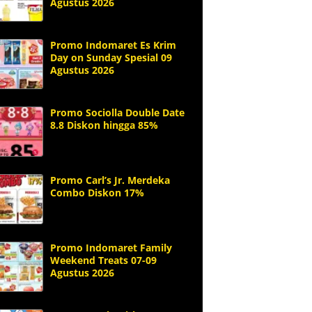
Agustus 2026
Promo Indomaret Es Krim
Day on Sunday Spesial 09
Agustus 2026
Promo Sociolla Double Date
8.8 Diskon hingga 85%
Promo Carl’s Jr. Merdeka
Combo Diskon 17%
Promo Indomaret Family
Weekend Treats 07-09
Agustus 2026