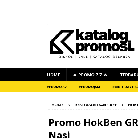
HOME
🔥 PROMO 7.7 🔥
TERBAR
#PROMO7.7
#PROMOJSM
#BIRTHDAYTRE
HOME
RESTORAN DAN CAFE
HOK
Promo HokBen GRA
Nasi