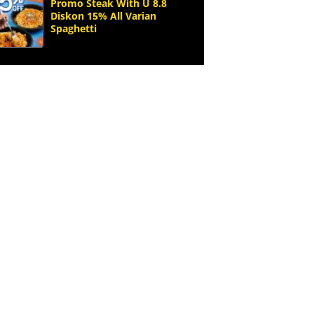
Promo Steak With U 8.8
Diskon 15% All Varian
Spaghetti