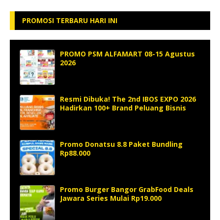
PROMOSI TERBARU HARI INI
PROMO PSM ALFAMART 08-15 Agustus
2026
Resmi Dibuka! The 2nd IBOS EXPO 2026
Hadirkan 100+ Brand Peluang Bisnis
Promo Donatsu 8.8 Paket Bundling
Rp88.000
Promo Burger Bangor GrabFood Deals
Jawara Series Mulai Rp19.000