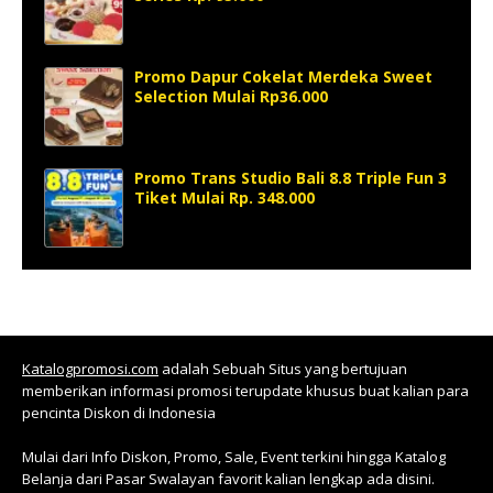
Promo Dapur Cokelat Merdeka Sweet
Selection Mulai Rp36.000
Promo Trans Studio Bali 8.8 Triple Fun 3
Tiket Mulai Rp. 348.000
Katalogpromosi.com
adalah Sebuah Situs yang bertujuan
memberikan informasi promosi terupdate khusus buat kalian para
pencinta Diskon di Indonesia
Mulai dari Info Diskon, Promo, Sale, Event terkini hingga Katalog
Belanja dari Pasar Swalayan favorit kalian lengkap ada disini.