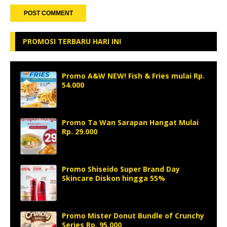
PROMOSI TERBARU HARI INI
Promo A&W NEW! Fish & Fries mulai Rp.
54.000
Promo Ta Wan Sarapan Hangat Mulai
Rp. 29.000
Promo Shiseido Super Brand Day
Skincare Diskon hingga 55%
Promo Mister Donut Bundle of Crunchy
Series Rp. 95.000