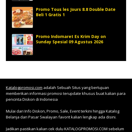
Promo Tous les Jours 8.8 Double Date
Beli 1 Gratis 1
Promo Indomaret Es Krim Day on
Sunday Spesial 09 Agustus 2026
Katalogpromosi.com
adalah Sebuah Situs yang bertujuan
memberikan informasi promosi terupdate khusus buat kalian para
pencinta Diskon di Indonesia
Mulai dari Info Diskon, Promo, Sale, Event terkini hingga Katalog
Belanja dari Pasar Swalayan favorit kalian lengkap ada disini.
Jadikan pastikan kalian cek dulu KATALOGPROMOSI.COM sebelum