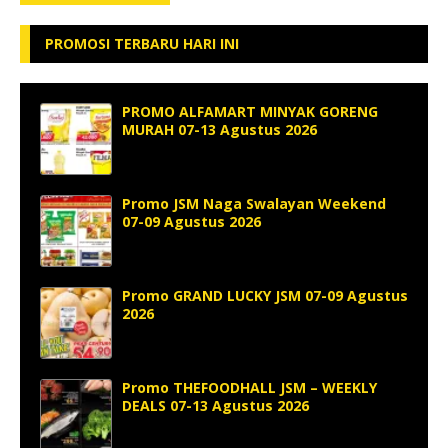
PROMOSI TERBARU HARI INI
PROMO ALFAMART MINYAK GORENG
MURAH 07-13 Agustus 2026
Promo JSM Naga Swalayan Weekend
07-09 Agustus 2026
Promo GRAND LUCKY JSM 07-09 Agustus
2026
Promo THEFOODHALL JSM – WEEKLY
DEALS 07-13 Agustus 2026