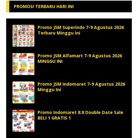
PROMOSI TERBARU HARI INI
Promo JSM Superindo 7-9 Agustus 2026
Terbaru Minggu ini
Promo JSM Alfamart 7-9 Agustus 2026
MINGGU INI
Promo JSM Indomaret 7-9 Agustus 2026
Minggu Ini
Promo Indomaret 8.8 Double Date Sale
BELI 1 GRATIS 1