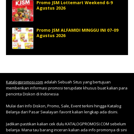
Promo JSM Lottemart Weekend 6-9
Agustus 2026
Promo JSM ALFAMIDI MINGGU INI 07-09
Agustus 2026
Katalogpromosi.com
adalah Sebuah Situs yang bertujuan
memberikan informasi promosi terupdate khusus buat kalian para
pencinta Diskon di Indonesia
Mulai dari Info Diskon, Promo, Sale, Event terkini hingga Katalog
Belanja dari Pasar Swalayan favorit kalian lengkap ada disini.
Jadikan pastikan kalian cek dulu KATALOGPROMOSI.COM sebelum
belanja. Mana tau barang inceran kalian ada info promonya di sini