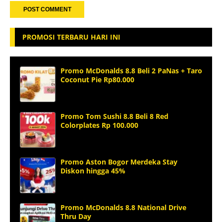
PROMOSI TERBARU HARI INI
Promo McDonalds 8.8 Beli 2 PaNas + Taro
Coconut Pie Rp80.000
Promo Tom Sushi 8.8 Beli 8 Red
Colorplates Rp 100.000
Promo Aston Bogor Merdeka Stay
Diskon hingga 45%
Promo McDonalds 8.8 National Drive
Thru Day