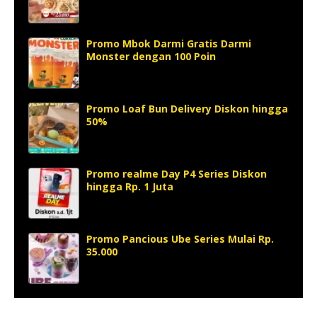
Promo Mbok Darmi Gratis Darmi
Monster dengan 100 Poin
Promo Loaf Bun Delivery Diskon hingga
50%
Promo realme Day P4 Series Diskon
hingga Rp. 1 Juta
Promo Pancious Ube Series Mulai Rp.
35.000