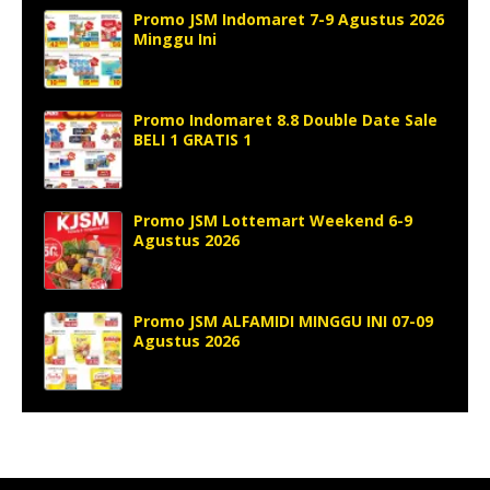
Promo JSM Indomaret 7-9 Agustus 2026
Minggu Ini
Promo Indomaret 8.8 Double Date Sale
BELI 1 GRATIS 1
Promo JSM Lottemart Weekend 6-9
Agustus 2026
Promo JSM ALFAMIDI MINGGU INI 07-09
Agustus 2026