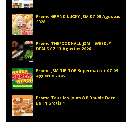
Promo GRAND LUCKY JSM 07-09 Agustus
2026
Promo THEFOODHALL JSM – WEEKLY
DEALS 07-13 Agustus 2026
Promo JSM TIP TOP Supermarket 07-09
Agustus 2026
Promo Tous les Jours 8.8 Double Date
Beli 1 Gratis 1