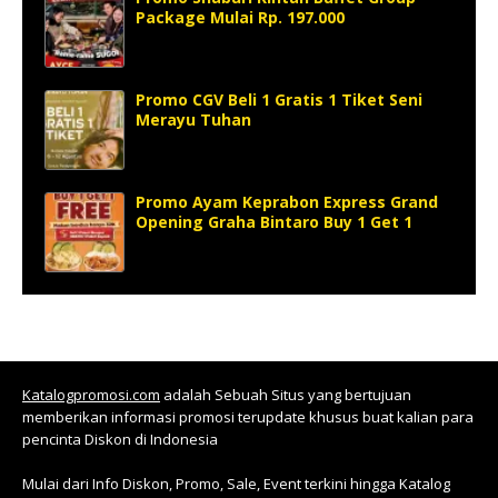
Package Mulai Rp. 197.000
Promo CGV Beli 1 Gratis 1 Tiket Seni
Merayu Tuhan
Promo Ayam Keprabon Express Grand
Opening Graha Bintaro Buy 1 Get 1
Katalogpromosi.com
adalah Sebuah Situs yang bertujuan
memberikan informasi promosi terupdate khusus buat kalian para
pencinta Diskon di Indonesia
Mulai dari Info Diskon, Promo, Sale, Event terkini hingga Katalog