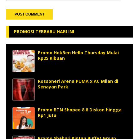
PROMOSI TERBARU HARI INI
Promo HokBen Hello Thursday Mulai
Rp25 Ribuan
Rossoneri Arena PUMA x AC Milan di
Senayan Park
Promo BTN Shopee 8.8 Diskon hingga
Rp1 Juta
Promo Shaburi Kintan Buffet Group