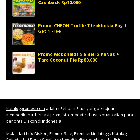
Cashback Rp10.000
Promo CHEON Truffle Tteokbokki Buy 1
Get 1 Free
Promo McDonalds 8.8 Beli 2 PaNas +
Taro Coconut Pie Rp80.000
Katalogpromosi.com
adalah Sebuah Situs yang bertujuan
memberikan informasi promosi terupdate khusus buat kalian para
pencinta Diskon di Indonesia
Mulai dari Info Diskon, Promo, Sale, Event terkini hingga Katalog
Belanja dari Pasar Swalayan favorit kalian lengkap ada disini.