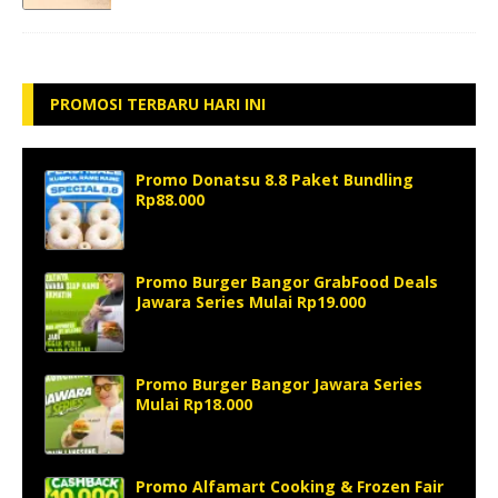
PROMOSI TERBARU HARI INI
Promo Donatsu 8.8 Paket Bundling
Rp88.000
Promo Burger Bangor GrabFood Deals
Jawara Series Mulai Rp19.000
Promo Burger Bangor Jawara Series
Mulai Rp18.000
Promo Alfamart Cooking & Frozen Fair