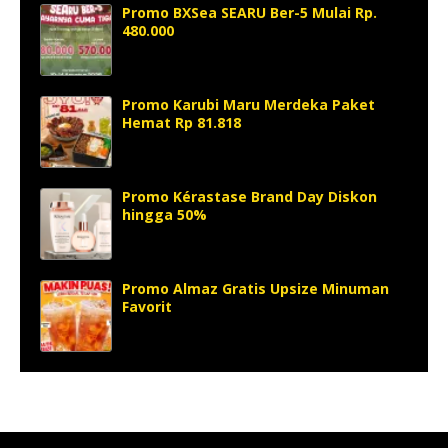
Promo BXSea SEARU Ber-5 Mulai Rp.
480.000
Promo Karubi Maru Merdeka Paket
Hemat Rp 81.818
Promo Kérastase Brand Day Diskon
hingga 50%
Promo Almaz Gratis Upsize Minuman
Favorit