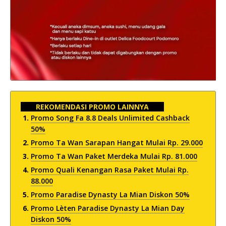
REKOMENDASI PROMO LAINNYA
Promo Song Fa 8.8 Deals Unlimited Cashback
50%
Promo Ta Wan Sarapan Hangat Mulai Rp. 29.000
Promo Ta Wan Paket Merdeka Mulai Rp. 81.000
Promo Quali Kenangan Rasa Paket Mulai Rp.
88.000
Promo Paradise Dynasty La Mian Diskon 50%
Promo Lèten Paradise Dynasty La Mian Day
Diskon 50%