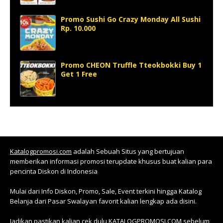
Promo Sushi Go Crazy Monday All Sushi
Rp. 10.000
Promo CHEON Truffle Tteokbokki Buy 1
Get 1 Free
Katalogpromosi.com
adalah Sebuah Situs yang bertujuan
memberikan informasi promosi terupdate khusus buat kalian para
pencinta Diskon di Indonesia
Mulai dari Info Diskon, Promo, Sale, Event terkini hingga Katalog
Belanja dari Pasar Swalayan favorit kalian lengkap ada disini.
Jadikan pastikan kalian cek dulu KATALOGPROMOSI.COM sebelum