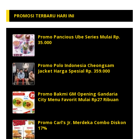
PROMOSI TERBARU HARI INI
Promo Pancious Ube Series Mulai Rp.
35.000
Promo Polo Indonesia Cheongsam
Jacket Harga Spesial Rp. 359.000
Promo Bakmi GM Opening Gandaria
City Menu Favorit Mulai Rp27 Ribuan
Promo Carl’s Jr. Merdeka Combo Diskon
17%