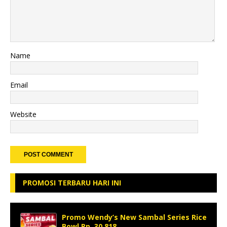
Name
Email
Website
PROMOSI TERBARU HARI INI
Promo Wendy’s New Sambal Series Rice
Bowl Rp. 30.818