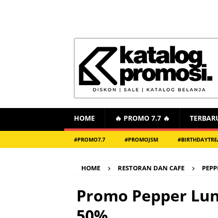
HOME
🔥 PROMO 7.7 🔥
TERBAR
#PROMO7.7
#PROMOJSM
#BIRTHDAYTRE
HOME
RESTORAN DAN CAFE
PEPP
Promo Pepper Lun
50%