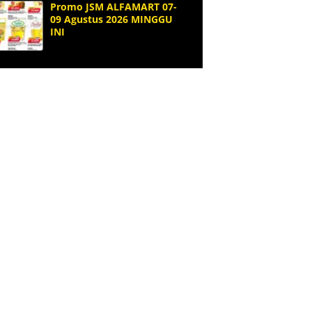
Promo JSM ALFAMART 07-
09 Agustus 2026 MINGGU
INI