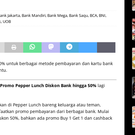
ank Jakarta
,
Bank Mandiri
,
Bank Mega
,
Bank Saqu
,
BCA
,
BNI
,
k
,
UOB
50% untuk berbagai metode pembayaran dan kartu bank
ntu.
Promo Pepper Lunch Diskon Bank hingga 50%
lagi
n di Pepper Lunch bareng keluarga atau teman,
faatkan promo pembayaran dari berbagai bank. Mulai
iskon 50%, bahkan ada promo Buy 1 Get 1 dan cashback