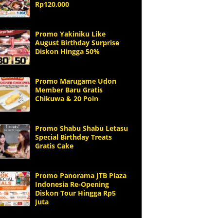
Rp120.000
Promo Yakiniku Like
August Birthday Surprise
Diskon Hingga 50%
Promo Marugame Udon
Member Baru Gratis
Chikuwa & 20 Poin
Promo Shabu Shabu Letasu
Special Birthday Treats
Gratis Cake
Promo Panorama JTB Plaza
Indonesia Re-Opening
Diskon Tour Hingga Rp5
Juta