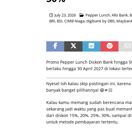
July 23, 2026
Pepper Lunch
,
Allo Bank
,
B
BRI
,
BSI
,
CIMB Niaga
,
digibank by DBS
,
Mayban
Promo Pepper Lunch Diskon Bank hingga 
berlaku hingga 30 April 2027 di lokasi terte
Nyesel loh kalau skip postingan ini, karena
banyak banget pilihannya! 😆🫵🏻
Kalau kamu memang sudah berencana maka
sekarang jadi waktu yang pas buat meman
dari diskon 15%, 20%, 25%, 30%, sampai d
untuk metode pembayaran tertentu.