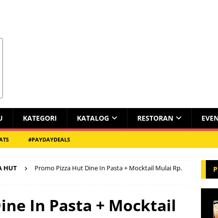
U
KATEGORI
KATALOG
RESTORAN
EVE
ATS
#PAYDAYDEALS
A HUT
Promo Pizza Hut Dine In Pasta + Mocktail Mulai Rp.
P
ine In Pasta + Mocktail