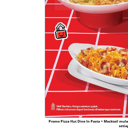
Promo Pizza Hut Dine In Pasta + Mocktail mu
setia