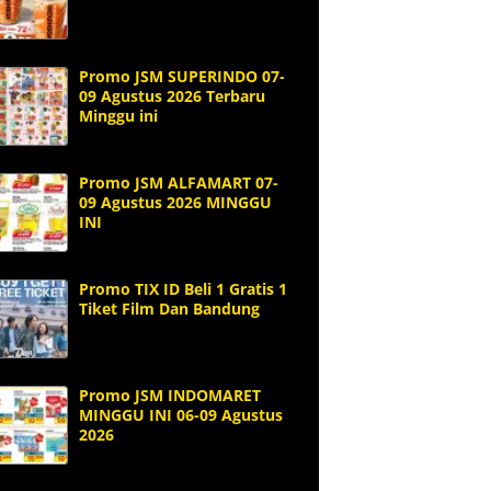
Promo JSM SUPERINDO 07-
09 Agustus 2026 Terbaru
Minggu ini
Promo JSM ALFAMART 07-
09 Agustus 2026 MINGGU
INI
Promo TIX ID Beli 1 Gratis 1
Tiket Film Dan Bandung
Promo JSM INDOMARET
MINGGU INI 06-09 Agustus
2026