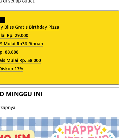
di setiap outlet.
Bliss Gratis Birthday Pizza
ai Rp. 29.000
 Mulai Rp36 Ribuan
p. 88.888
ls Mulai Rp. 58.000
 Diskon 17%
D MINGGU INI
ngkapnya