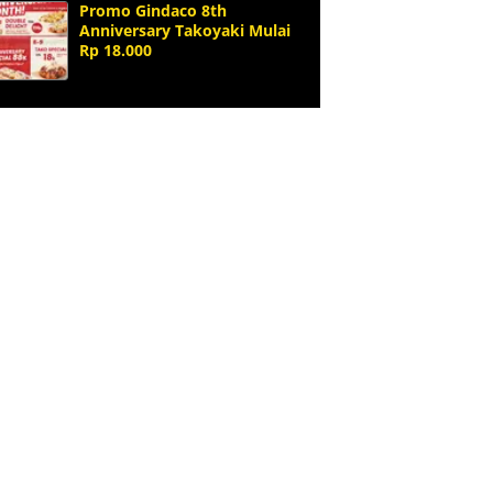
Promo Gindaco 8th
Anniversary Takoyaki Mulai
Rp 18.000