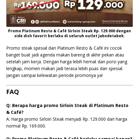
Promo Platinum Resto & Café Sirloin Steak Rp. 129.000 dengan
side dish favorit berlaku di seluruh outlet Jabodetabek.
Promo steak spesial dari Platinum Resto & Café ini cocok
banget buat jadi agenda makan bareng di akhir pekan atau
setelah jam kerja. Dengan harga lebih hemat dan porsi yang
lengkap, momen makan jadi terasa lebih puas dan spesial.
Jangan sampai kelewatan periode promonya ya!
FAQ
Q: Berapa harga promo Sirloin Steak di Platinum Resto
& Café?
A: Harga promo Sirloin Steak menjadi Rp. 129.000 dari harga
normal Rp. 169.000.
Q: Promo Platinum Resto & Café berlaku sampai kapan?